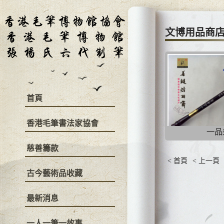
文博用品商
首頁
香港毛筆書法家協會
一品
慈善籌款
< 首頁
< 上一頁
古今藝術品收藏
最新消息
一人一筆一故事